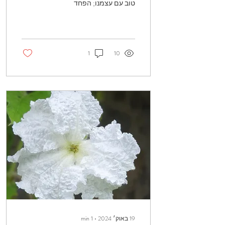
טוב עם עצמנו; הפחד
ש"פישלתי", שאמרתי משהו
לא בסדר, שאני לא מספיק
עומדת ביעדים שהצבתי...
1
10
19 באוק׳ 2024
∙
1
min