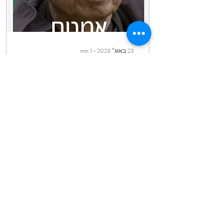
23 באוג׳ 2023
∙
1
min
מדיטציה של מורה
המיינדפולנס: טיך נייט האן
מאז שלמדתי אצל המורה
הנהדרת חגית הרמון, על
משנתו של טיך נייט האן (Tich
Nhat Hanh), מורה מיינדפולנס
ידוע, אני חוזרת למדיטציות
שלו,...
0
17
עוד