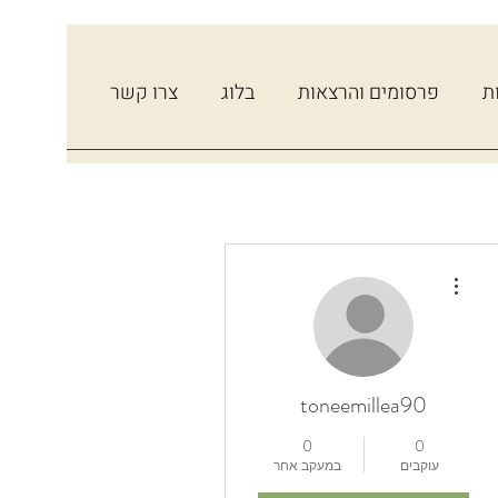
ת
פרסומים והרצאות
בלוג
צרו קשר
More actions
toneemillea90
0
0
עוקבים
במעקב אחר