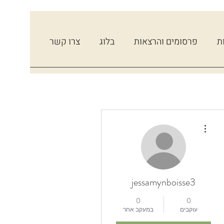
ת
פרסומים והרצאות
בלוג
צרו קשר
More actions
jessamynboisse3
0
0
עוקבים
במעקב אחר