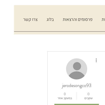
ת
פרסומים והרצאות
בלוג
צרו קשר
More actions
jerodesongco93
0
0
עוקבים
במעקב אחר